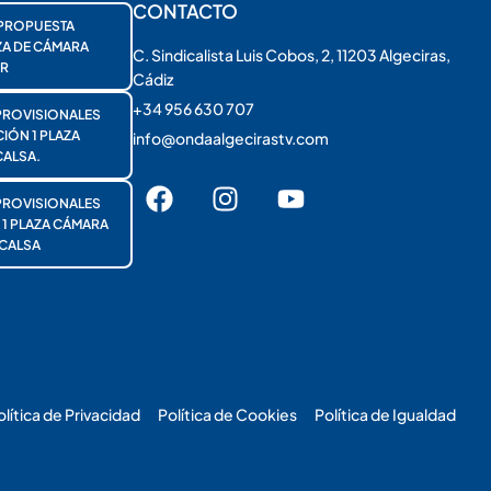
CONTACTO
PROPUESTA
ZA DE CÁMARA
C. Sindicalista Luis Cobos, 2, 11203 Algeciras,
R
Cádiz
+34 956 630 707
PROVISIONALES
ÓN 1 PLAZA
info@ondaalgecirastv.com
ALSA.
PROVISIONALES
 PLAZA CÁMARA
CALSA
olítica de Privacidad
Política de Cookies
Política de Igualdad