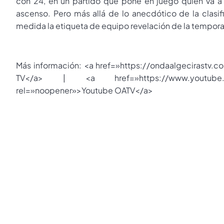
con 24, en un partido que pone en juego quién va a 
ascenso. Pero más allá de lo anecdótico de la clasifi
medida la etiqueta de equipo revelación de la tempo
Más información: <a href=»https://ondaalgecirastv.
TV</a> | <a href=»https://www.youtube.com
rel=»noopener»>Youtube OATV</a>