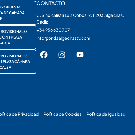
CONTACTO
PROPUESTA
ZA DE CÁMARA
C. Sindicalista Luis Cobos, 2, 11203 Algeciras,
R
Cádiz
+34 956 630 707
PROVISIONALES
ÓN 1 PLAZA
info@ondaalgecirastv.com
ALSA.
PROVISIONALES
 PLAZA CÁMARA
CALSA
olítica de Privacidad
Política de Cookies
Política de Igualdad