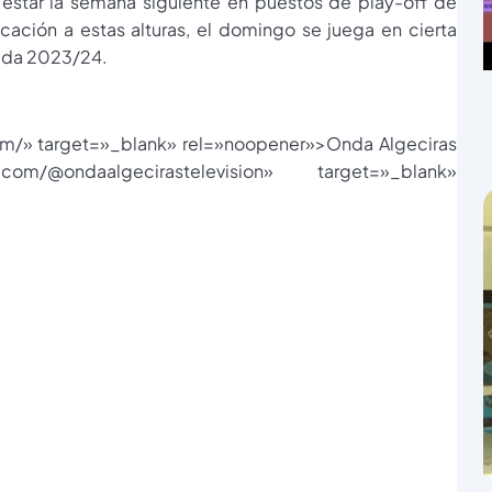
estar la semana siguiente en puestos de play-off de
cación a estas alturas, el domingo se juega en cierta
rada 2023/24.
com/» target=»_blank» rel=»noopener»>Onda Algeciras
/@ondaalgecirastelevision» target=»_blank»