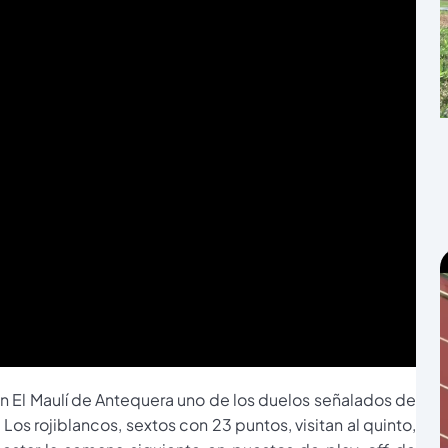
en El Maulí de Antequera uno de los duelos señalados de
Los rojiblancos, sextos con 23 puntos, visitan al quinto,