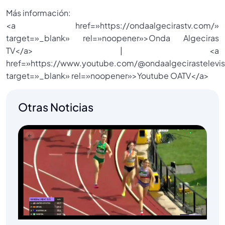
Más información:
<a href=»https://ondaalgecirastv.com/»
target=»_blank» rel=»noopener»>Onda Algeciras
TV</a> | <a
href=»https://www.youtube.com/@ondaalgecirastelevis
target=»_blank» rel=»noopener»>Youtube OATV</a>
Otras Noticias