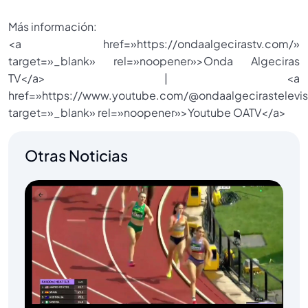
Más información:
<a href=»https://ondaalgecirastv.com/»
target=»_blank» rel=»noopener»>Onda Algeciras
TV</a> | <a
href=»https://www.youtube.com/@ondaalgecirastelevis
target=»_blank» rel=»noopener»>Youtube OATV</a>
Otras Noticias