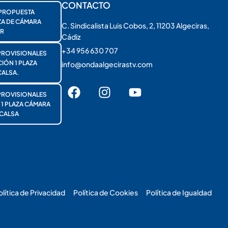
CONTACTO
PROPUESTA
ZA DE CÁMARA
C. Sindicalista Luis Cobos, 2, 11203 Algeciras,
R
Cádiz
+34 956 630 707
PROVISIONALES
ÓN 1 PLAZA
info@ondaalgecirastv.com
ALSA.
PROVISIONALES
 PLAZA CÁMARA
CALSA
olítica de Privacidad
Política de Cookies
Política de Igualdad