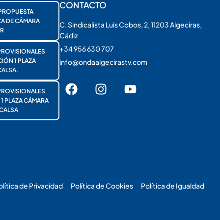
CONTACTO
PROPUESTA
ZA DE CÁMARA
C. Sindicalista Luis Cobos, 2, 11203 Algeciras,
R
Cádiz
+34 956 630 707
PROVISIONALES
ÓN 1 PLAZA
info@ondaalgecirastv.com
ALSA.
PROVISIONALES
 PLAZA CÁMARA
CALSA
olítica de Privacidad
Política de Cookies
Política de Igualdad