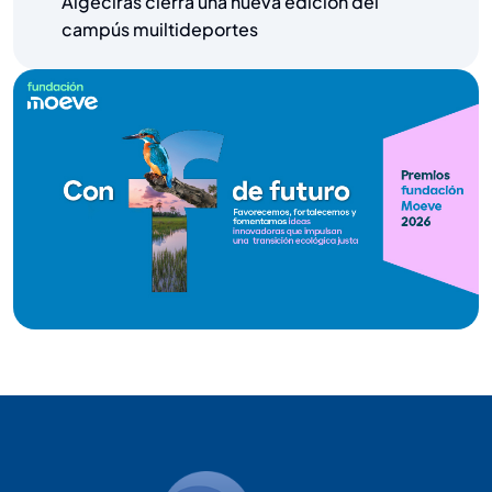
Algeciras cierra una nueva edición del
campús muiltideportes