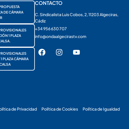
CONTACTO
PROPUESTA
ZA DE CÁMARA
C. Sindicalista Luis Cobos, 2, 11203 Algeciras,
R
Cádiz
+34 956 630 707
PROVISIONALES
ÓN 1 PLAZA
info@ondaalgecirastv.com
ALSA.
PROVISIONALES
 PLAZA CÁMARA
CALSA
olítica de Privacidad
Política de Cookies
Política de Igualdad