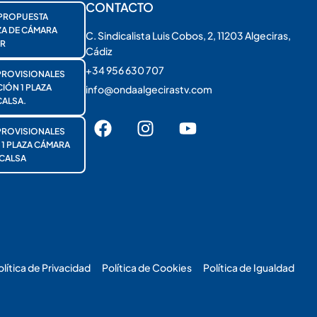
CONTACTO
PROPUESTA
ZA DE CÁMARA
C. Sindicalista Luis Cobos, 2, 11203 Algeciras,
R
Cádiz
+34 956 630 707
PROVISIONALES
ÓN 1 PLAZA
info@ondaalgecirastv.com
ALSA.
PROVISIONALES
 PLAZA CÁMARA
CALSA
olítica de Privacidad
Política de Cookies
Política de Igualdad