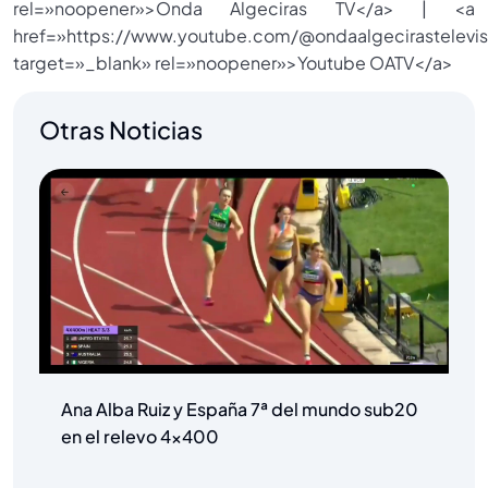
rel=»noopener»>Onda Algeciras TV</a> | <a
href=»https://www.youtube.com/@ondaalgecirastelevis
target=»_blank» rel=»noopener»>Youtube OATV</a>
Otras Noticias
Ana Alba Ruiz y España 7ª del mundo sub20
en el relevo 4×400