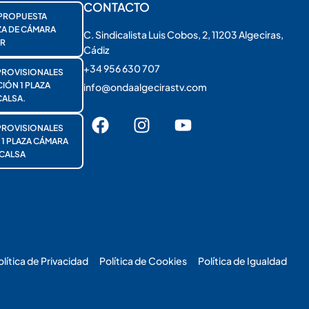
CONTACTO
PROPUESTA
ZA DE CÁMARA
C. Sindicalista Luis Cobos, 2, 11203 Algeciras,
R
Cádiz
+34 956 630 707
PROVISIONALES
ÓN 1 PLAZA
info@ondaalgecirastv.com
ALSA.
PROVISIONALES
 PLAZA CÁMARA
CALSA
olítica de Privacidad
Política de Cookies
Política de Igualdad