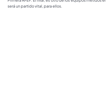
Primera RFEF. El rival, es otro de los equipos metidos e
será un partido vital, para ellos.