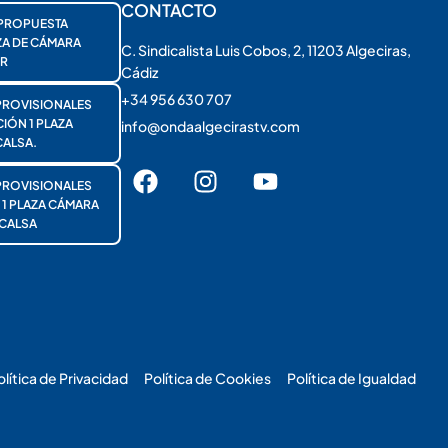
CONTACTO
PROPUESTA
ZA DE CÁMARA
C. Sindicalista Luis Cobos, 2, 11203 Algeciras,
R
Cádiz
+34 956 630 707
PROVISIONALES
ÓN 1 PLAZA
info@ondaalgecirastv.com
ALSA.
PROVISIONALES
 PLAZA CÁMARA
CALSA
olítica de Privacidad
Política de Cookies
Política de Igualdad