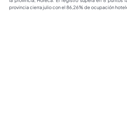
la provincia, Horeca. El registro supera en 8 puntos 
provincia cierra julio con el 86,26% de ocupación hote