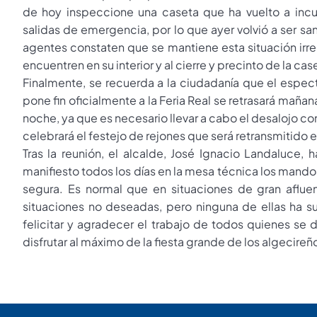
de hoy inspeccione una caseta que ha vuelto a incu
salidas de emergencia, por lo que ayer volvió a ser sa
agentes constaten que se mantiene esta situación irre
encuentren en su interior y al cierre y precinto de la cas
Finalmente, se recuerda a la ciudadanía que el espect
pone fin oficialmente a la Feria Real se retrasará mañ
noche, ya que es necesario llevar a cabo el desalojo c
celebrará el festejo de rejones que será retransmitido e
Tras la reunión, el alcalde, José Ignacio Landaluce
manifiesto todos los días en la mesa técnica los mandos
segura. Es normal que en situaciones de gran aflu
situaciones no deseadas, pero ninguna de ellas ha s
felicitar y agradecer el trabajo de todos quienes s
disfrutar al máximo de la fiesta grande de los algecireñ