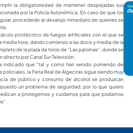
mplir la obligatoriedad de mantener despejadas sus
ncionada por la Policía Autonómica. En caso de que los
gular, procederán al desalojo inmediato de quienes se
eta.
áculo pirotécnico de fuegos artificiales con el que se
ana media hora, dando comienzo a las doce y media de la
ompleto de la plaza de toros de “Las palomas”, donde se
n directo por Canal Sur Televisión.
, ha indicado que “tal y como han venido poniendo de
 policiales, la Feria Real de Algeciras sigue siendo muy
encia de público y consumo de alcohol se produzcan
upuesto un problema de seguridad, por lo que quiero
e dedican a protegernos y cuidarnos para que podamos
os”.