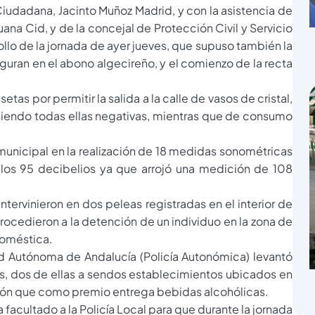
udadana, Jacinto Muñoz Madrid, y con la asistencia de
uana Cid, y de la concejal de Protección Civil y Servicio
ollo de la jornada de ayer jueves, que supuso también la
guran en el abono algecireño, y el comienzo de la recta
tas por permitir la salida a la calle de vasos de cristal,
 siendo todas ellas negativas, mientras que de consumo
unicipal en la realización de 18 medidas sonométricas
 los 95 decibelios ya que arrojó una medición de 108
intervinieron en dos peleas registradas en el interior de
ocedieron a la detención de un individuo en la zona de
 doméstica.
d Autónoma de Andalucía (Policía Autonómica) levantó
es, dos de ellas a sendos establecimientos ubicados en
racción que como premio entrega bebidas alcohólicas.
facultado a la Policía Local para que durante la jornada