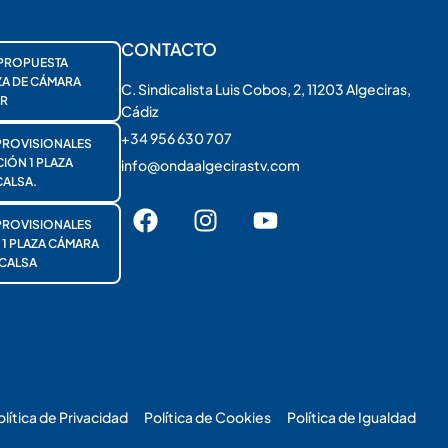
CONTACTO
PROPUESTA
ZA DE CÁMARA
C. Sindicalista Luis Cobos, 2, 11203 Algeciras,
R
Cádiz
+34 956 630 707
PROVISIONALES
ÓN 1 PLAZA
info@ondaalgecirastv.com
ALSA.
PROVISIONALES
 PLAZA CÁMARA
CALSA
olítica de Privacidad
Política de Cookies
Política de Igualdad