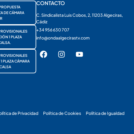
CONTACTO
PROPUESTA
ZA DE CÁMARA
C. Sindicalista Luis Cobos, 2, 11203 Algeciras,
R
Cádiz
+34 956 630 707
PROVISIONALES
ÓN 1 PLAZA
info@ondaalgecirastv.com
ALSA.
PROVISIONALES
 PLAZA CÁMARA
CALSA
olítica de Privacidad
Política de Cookies
Política de Igualdad