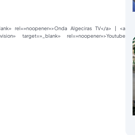
blank» rel=»noopener»>Onda Algeciras TV</a> | <a
evision» target=»_blank» rel=»noopener»>Youtube