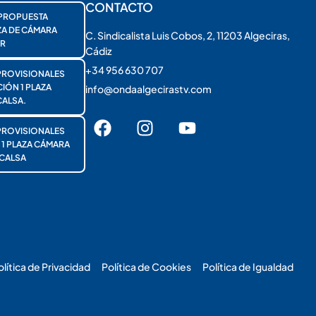
CONTACTO
PROPUESTA
ZA DE CÁMARA
C. Sindicalista Luis Cobos, 2, 11203 Algeciras,
R
Cádiz
+34 956 630 707
PROVISIONALES
ÓN 1 PLAZA
info@ondaalgecirastv.com
ALSA.
PROVISIONALES
 PLAZA CÁMARA
CALSA
olítica de Privacidad
Política de Cookies
Política de Igualdad