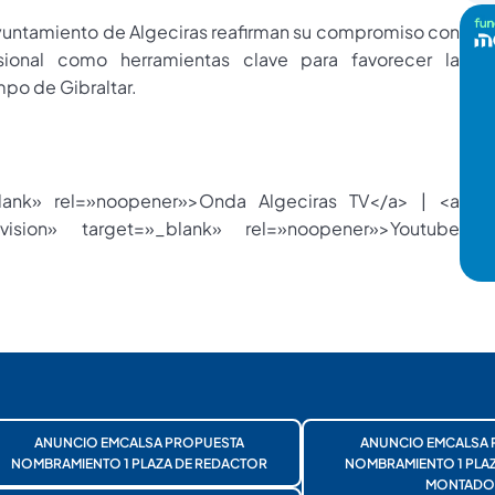
Ayuntamiento de Algeciras reafirman su compromiso con
ional como herramientas clave para favorecer la
po de Gibraltar.
blank» rel=»noopener»>Onda Algeciras TV</a> | <a
evision» target=»_blank» rel=»noopener»>Youtube
ANUNCIO EMCALSA PROPUESTA
ANUNCIO EMCALSA 
NOMBRAMIENTO 1 PLAZA DE REDACTOR
NOMBRAMIENTO 1 PLA
MONTADO