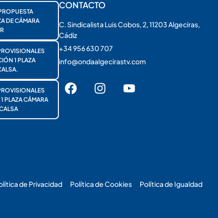
CONTACTO
PROPUESTA
ZA DE CÁMARA
C. Sindicalista Luis Cobos, 2, 11203 Algeciras,
R
Cádiz
+34 956 630 707
PROVISIONALES
ÓN 1 PLAZA
info@ondaalgecirastv.com
ALSA.
PROVISIONALES
 PLAZA CÁMARA
CALSA
olítica de Privacidad
Política de Cookies
Política de Igualdad