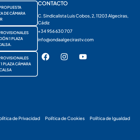
CONTACTO
PROPUESTA
ZA DE CÁMARA
C. Sindicalista Luis Cobos, 2, 11203 Algeciras,
R
Cádiz
+34 956 630 707
PROVISIONALES
ÓN 1 PLAZA
info@ondaalgecirastv.com
ALSA.
PROVISIONALES
 PLAZA CÁMARA
CALSA
olítica de Privacidad
Política de Cookies
Política de Igualdad