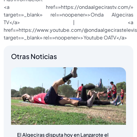
<a href=»https://ondaalgecirastv.com/»
target=»_blank» rel=»noopener»>Onda Algeciras
TV</a> | <a
href=»https://www.youtube.com/@ondaalgecirastelevis
target=»_blank» rel=»noopener»>Youtube OATV</a>
Otras Noticias
El Algeciras disputa hoy en Lanzarote el