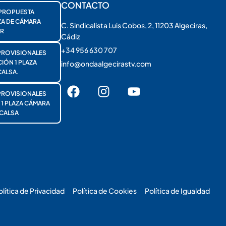
CONTACTO
PROPUESTA
ZA DE CÁMARA
C. Sindicalista Luis Cobos, 2, 11203 Algeciras,
R
Cádiz
+34 956 630 707
PROVISIONALES
ÓN 1 PLAZA
info@ondaalgecirastv.com
ALSA.
PROVISIONALES
 PLAZA CÁMARA
CALSA
olítica de Privacidad
Política de Cookies
Política de Igualdad