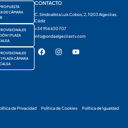
CONTACTO
PROPUESTA
ZA DE CÁMARA
C. Sindicalista Luis Cobos, 2, 11203 Algeciras,
R
Cádiz
+34 956 630 707
PROVISIONALES
ÓN 1 PLAZA
info@ondaalgecirastv.com
ALSA.
PROVISIONALES
 PLAZA CÁMARA
CALSA
olítica de Privacidad
Política de Cookies
Política de Igualdad