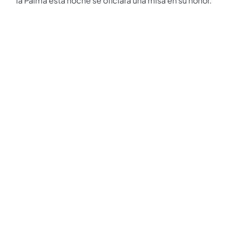
la Palma esta noche se oficiará una misa en su honor.