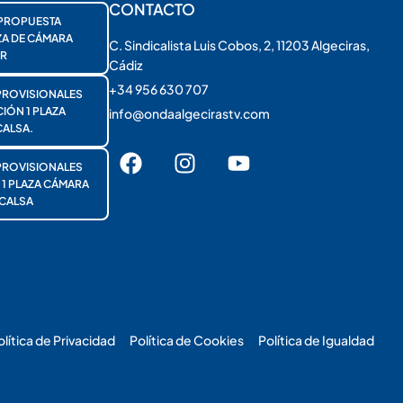
CONTACTO
PROPUESTA
ZA DE CÁMARA
C. Sindicalista Luis Cobos, 2, 11203 Algeciras,
R
Cádiz
+34 956 630 707
PROVISIONALES
ÓN 1 PLAZA
info@ondaalgecirastv.com
ALSA.
PROVISIONALES
 PLAZA CÁMARA
CALSA
olítica de Privacidad
Política de Cookies
Política de Igualdad