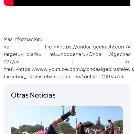
Más información:
<a href=»https://ondaalgecirastv.com/»
target=»_blank» rel=»noopener»>Onda Algeciras
TV</a> | <a
href=»https://www.youtube.com/@ondaalgecirastelevis
target=»_blank» rel=»noopener»>Youtube OATV</a>
Otras Noticias