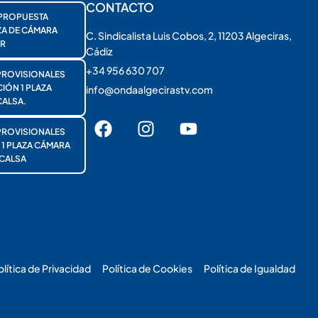
CONTACTO
PROPUESTA
ZA DE CÁMARA
C. Sindicalista Luis Cobos, 2, 11203 Algeciras,
R
Cádiz
+34 956 630 707
PROVISIONALES
ÓN 1 PLAZA
info@ondaalgecirastv.com
ALSA.
PROVISIONALES
 PLAZA CÁMARA
CALSA
olítica de Privacidad
Política de Cookies
Política de Igualdad