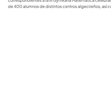
correspondientes a la III Gymkana Matemática celebrad
de 400 alumnos de distintos centros algecireños, así c