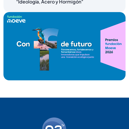
“Ideología, Acero y Hormigón”