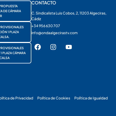
CONTACTO
PROPUESTA
ZA DE CÁMARA
C. Sindicalista Luis Cobos, 2, 11203 Algeciras,
R
Cádiz
+34 956 630 707
PROVISIONALES
ÓN 1 PLAZA
info@ondaalgecirastv.com
ALSA.
PROVISIONALES
 PLAZA CÁMARA
CALSA
olítica de Privacidad
Política de Cookies
Política de Igualdad