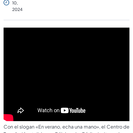
10,
2024
Con el slogan «En verano, echa una mano», el Centro de