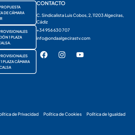
CONTACTO
PROPUESTA
ZA DE CÁMARA
C. Sindicalista Luis Cobos, 2, 11203 Algeciras,
R
Cádiz
+34 956 630 707
PROVISIONALES
ÓN 1 PLAZA
info@ondaalgecirastv.com
ALSA.
PROVISIONALES
 PLAZA CÁMARA
CALSA
olítica de Privacidad
Política de Cookies
Política de Igualdad