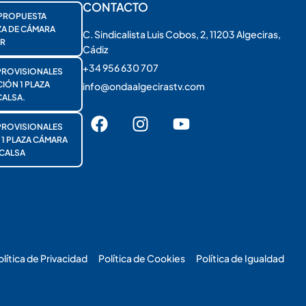
CONTACTO
PROPUESTA
ZA DE CÁMARA
C. Sindicalista Luis Cobos, 2, 11203 Algeciras,
R
Cádiz
+34 956 630 707
PROVISIONALES
ÓN 1 PLAZA
info@ondaalgecirastv.com
ALSA.
PROVISIONALES
 PLAZA CÁMARA
CALSA
olítica de Privacidad
Política de Cookies
Política de Igualdad