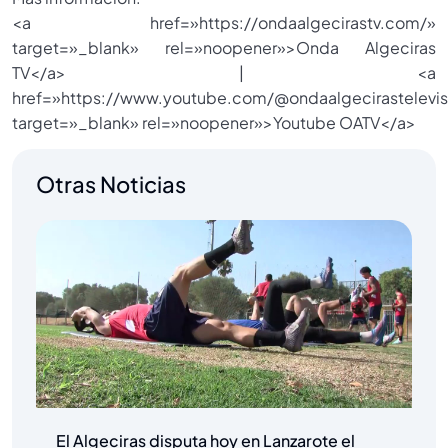
<a href=»https://ondaalgecirastv.com/»
target=»_blank» rel=»noopener»>Onda Algeciras
TV</a> | <a
href=»https://www.youtube.com/@ondaalgecirastelevis
target=»_blank» rel=»noopener»>Youtube OATV</a>
Otras Noticias
El Algeciras disputa hoy en Lanzarote el