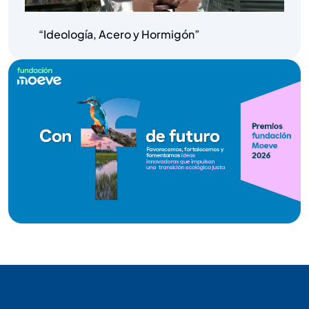
“Ideología, Acero y Hormigón”