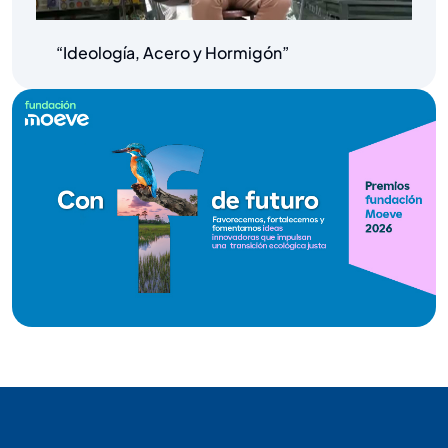
“Ideología, Acero y Hormigón”