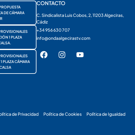
CONTACTO
PROPUESTA
ZA DE CÁMARA
C. Sindicalista Luis Cobos, 2, 11203 Algeciras,
R
Cádiz
+34 956 630 707
PROVISIONALES
ÓN 1 PLAZA
info@ondaalgecirastv.com
ALSA.
PROVISIONALES
 PLAZA CÁMARA
CALSA
olítica de Privacidad
Política de Cookies
Política de Igualdad