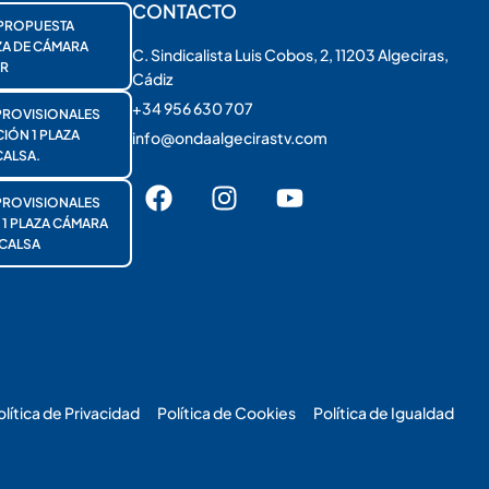
CONTACTO
PROPUESTA
ZA DE CÁMARA
C. Sindicalista Luis Cobos, 2, 11203 Algeciras,
R
Cádiz
+34 956 630 707
PROVISIONALES
ÓN 1 PLAZA
info@ondaalgecirastv.com
ALSA.
PROVISIONALES
 PLAZA CÁMARA
CALSA
olítica de Privacidad
Política de Cookies
Política de Igualdad