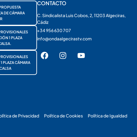
CONTACTO
PROPUESTA
ZA DE CÁMARA
C. Sindicalista Luis Cobos, 2, 11203 Algeciras,
R
Cádiz
+34 956 630 707
PROVISIONALES
ÓN 1 PLAZA
info@ondaalgecirastv.com
ALSA.
PROVISIONALES
 PLAZA CÁMARA
CALSA
olítica de Privacidad
Política de Cookies
Política de Igualdad