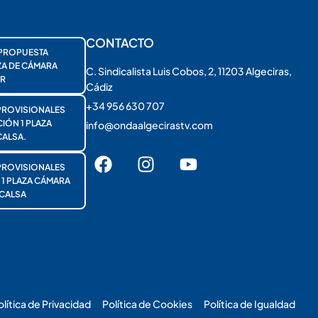
CONTACTO
PROPUESTA
ZA DE CÁMARA
C. Sindicalista Luis Cobos, 2, 11203 Algeciras,
R
Cádiz
+34 956 630 707
PROVISIONALES
ÓN 1 PLAZA
info@ondaalgecirastv.com
ALSA.
PROVISIONALES
 PLAZA CÁMARA
CALSA
olítica de Privacidad
Política de Cookies
Política de Igualdad