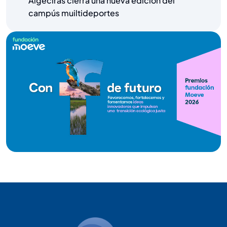
Algeciras cierra una nueva edición del
campús muiltideportes