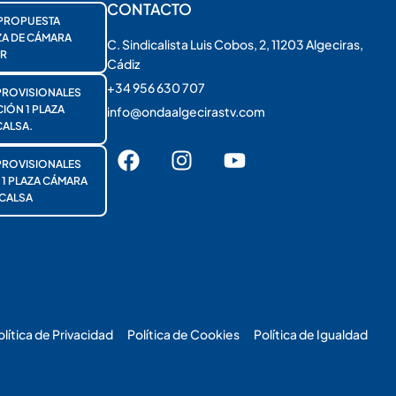
CONTACTO
PROPUESTA
ZA DE CÁMARA
C. Sindicalista Luis Cobos, 2, 11203 Algeciras,
R
Cádiz
+34 956 630 707
PROVISIONALES
ÓN 1 PLAZA
info@ondaalgecirastv.com
ALSA.
PROVISIONALES
 PLAZA CÁMARA
CALSA
olítica de Privacidad
Política de Cookies
Política de Igualdad