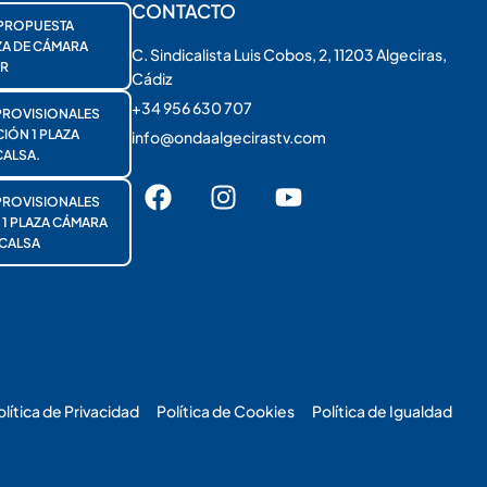
CONTACTO
PROPUESTA
ZA DE CÁMARA
C. Sindicalista Luis Cobos, 2, 11203 Algeciras,
R
Cádiz
+34 956 630 707
PROVISIONALES
ÓN 1 PLAZA
info@ondaalgecirastv.com
ALSA.
PROVISIONALES
 PLAZA CÁMARA
CALSA
olítica de Privacidad
Política de Cookies
Política de Igualdad