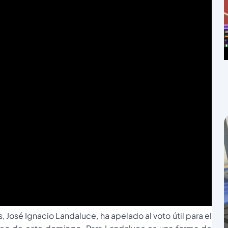
, José Ignacio Landaluce, ha apelado al voto útil para el