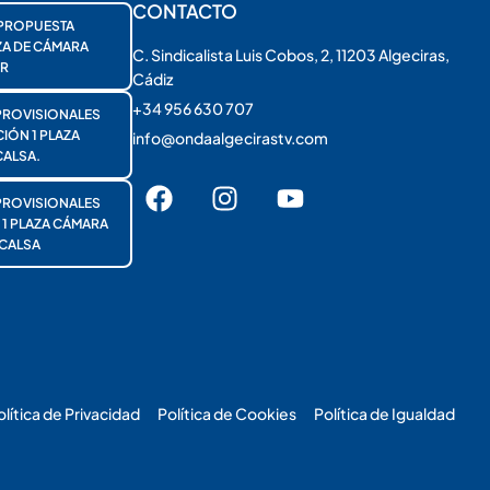
CONTACTO
PROPUESTA
ZA DE CÁMARA
C. Sindicalista Luis Cobos, 2, 11203 Algeciras,
R
Cádiz
+34 956 630 707
PROVISIONALES
ÓN 1 PLAZA
info@ondaalgecirastv.com
ALSA.
PROVISIONALES
 PLAZA CÁMARA
CALSA
olítica de Privacidad
Política de Cookies
Política de Igualdad