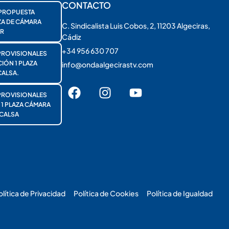
CONTACTO
PROPUESTA
ZA DE CÁMARA
C. Sindicalista Luis Cobos, 2, 11203 Algeciras,
R
Cádiz
+34 956 630 707
PROVISIONALES
ÓN 1 PLAZA
info@ondaalgecirastv.com
ALSA.
PROVISIONALES
 PLAZA CÁMARA
CALSA
olítica de Privacidad
Política de Cookies
Política de Igualdad