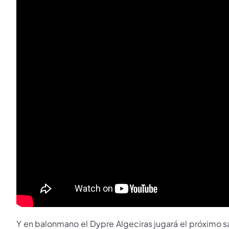
Y en balonmano el Dypre Algeciras jugará el próximo sáb