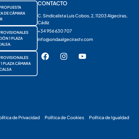
CONTACTO
PROPUESTA
ZA DE CÁMARA
C. Sindicalista Luis Cobos, 2, 11203 Algeciras,
R
Cádiz
+34 956 630 707
PROVISIONALES
ÓN 1 PLAZA
info@ondaalgecirastv.com
ALSA.
PROVISIONALES
 PLAZA CÁMARA
CALSA
olítica de Privacidad
Política de Cookies
Política de Igualdad