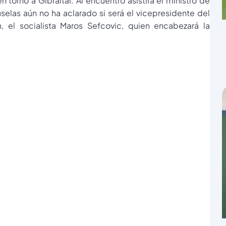
torno a Gibraltar. Al encuentro asistirá el ministro de
selas aún no ha aclarado si será el vicepresidente del
 el socialista Maros Sefcovic, quien encabezará la